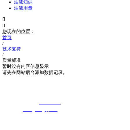
油漆知识
油漆用量


您现在的位置：
首页
/
技术支持
/
质量标准
暂时没有内容信息显示
请先在网站后台添加数据记录。
湖北快猫最新网址快猫视频在线观看科技
免费长途销售热线：
400-8819517
电子邮箱：
cailongtuke@qq.com