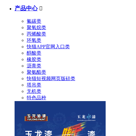
产品中心

氟碳类
聚氧烷类
丙烯酸类
环氧类
快猫APP官网入口类
醇酸类
橡胶类
沥青类
聚氨酯类
快猫短视频网页版硅类
塔吊类
无机类
特色品种