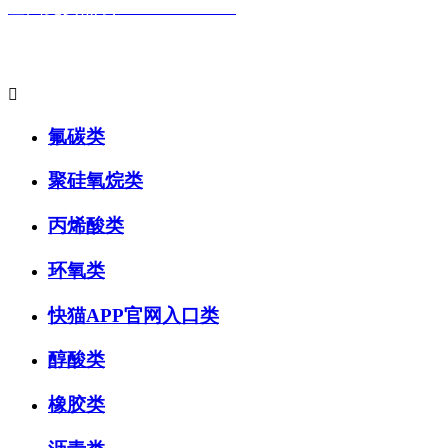
全国免费热线：400-881-9517
主要产品系列:

氟碳类
聚硅氧烷类
丙烯酸类
环氧类
快猫APP官网入口类
醇酸类
橡胶类