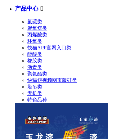
产品中心

氟碳类
聚氧烷类
丙烯酸类
环氧类
快猫APP官网入口类
醇酸类
橡胶类
沥青类
聚氨酯类
快猫短视频网页版硅类
塔吊类
无机类
特色品种