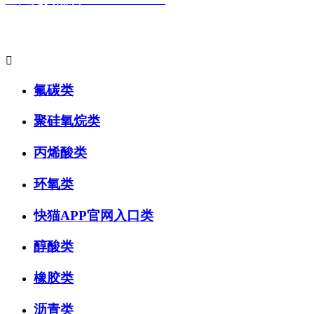
主要产品系列:

氟碳类
聚硅氧烷类
丙烯酸类
环氧类
快猫APP官网入口类
醇酸类
橡胶类
沥青类