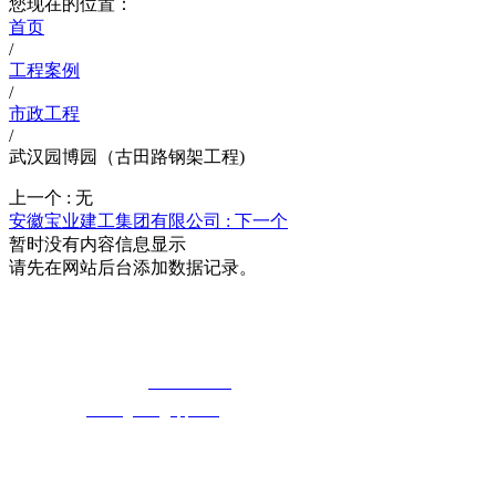
您现在的位置：
首页
/
工程案例
/
市政工程
/
武汉园博园（古田路钢架工程)
上一个 :
无
安徽宝业建工集团有限公司 :
下一个
暂时没有内容信息显示
请先在网站后台添加数据记录。
湖北快猫最新网址快猫视频在线观看科技
免费长途销售热线：
400-8819517
电子邮箱：
cailongtuke@qq.com
全国免费热线：400-881-9517