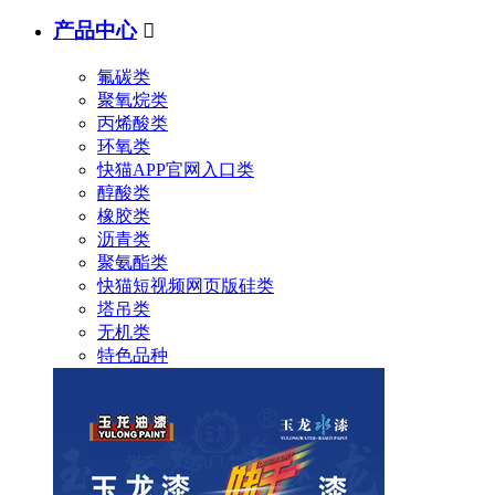
产品中心

氟碳类
聚氧烷类
丙烯酸类
环氧类
快猫APP官网入口类
醇酸类
橡胶类
沥青类
聚氨酯类
快猫短视频网页版硅类
塔吊类
无机类
特色品种