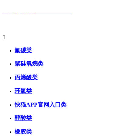
全国免费热线：400-881-9517
主要产品系列:

氟碳类
聚硅氧烷类
丙烯酸类
环氧类
快猫APP官网入口类
醇酸类
橡胶类