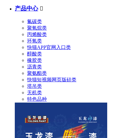
产品中心

氟碳类
聚氧烷类
丙烯酸类
环氧类
快猫APP官网入口类
醇酸类
橡胶类
沥青类
聚氨酯类
快猫短视频网页版硅类
塔吊类
无机类
特色品种