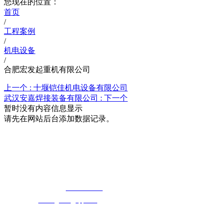
您现在的位置：
首页
/
工程案例
/
机电设备
/
合肥宏发起重机有限公司
上一个 :
十堰铠佳机电设备有限公司
武汉安嘉焊接装备有限公司 :
下一个
暂时没有内容信息显示
请先在网站后台添加数据记录。
湖北快猫最新网址快猫视频在线观看科技
有限公司
免费长途销售热线：
400-8819517
电子邮箱：
cailongtuke@qq.com