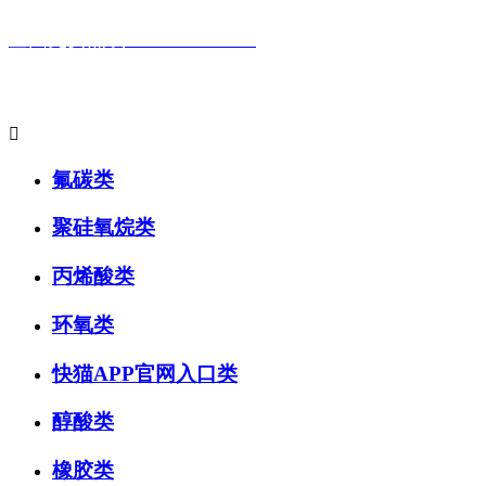
全国免费热线：400-881-9517
主要产品系列:

氟碳类
聚硅氧烷类
丙烯酸类
环氧类
快猫APP官网入口类
醇酸类
橡胶类